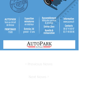
< Previous News
Next News >