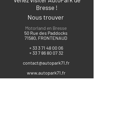
Bresse !
Nous trouver
Motorland en Bresse
50 Rue des Paddocks
71580, FRONTENAUD
+
33 3 71 48 00 06
+
33 7 86 80 07 32
contact@autopark71.fr
www.autopark71.fr