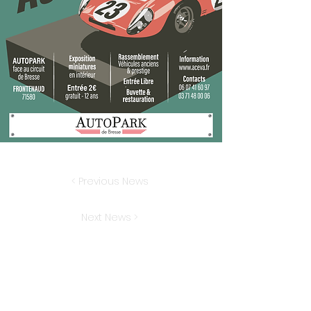
< Previous News
Next News >