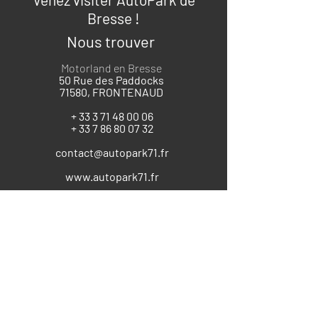
Bresse !
Nous trouver
Motorland en Bresse
50 Rue des Paddocks
71580, FRONTENAUD
+
33 3 71 48 00 06
+
33 7 86 80 07 32
contact@autopark71.fr
www.autopark71.fr