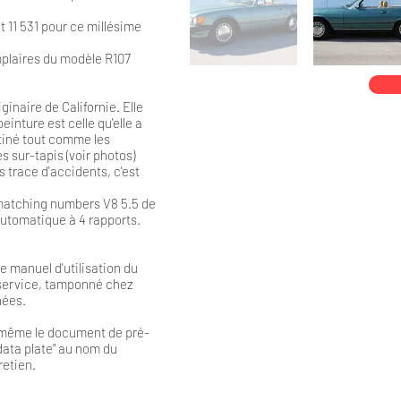
 11 531 pour ce millésime
plaires du modèle R107
inaire de Californie. Elle
einture est celle qu'elle a
patiné tout comme les
s sur-tapis (voir photos)
trace d'accidents, c'est
 matching numbers V8 5.5 de
 automatique à 4 rapports.
le manuel d'utilisation du
e service, tamponné chez
nées.
e même le document de pré-
"data plate" au nom du
retien.