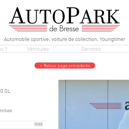
Automobile sportive, voiture de collection, Youngtimer
s ?
Véhicules
Services
< Retour page précédente
0 SL
incluse
1988