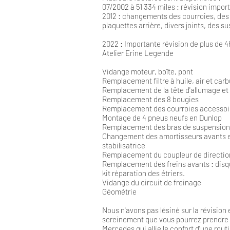
07/2002 à 51 334 miles : révision import
2012 : changements des courroies, des f
plaquettes arrière, divers joints, des s
2022 : Importante r
évision de plus de 
Atelier Erine Legende
Vidange moteur, boîte, pont
Remplacement filtre à huile, air et car
Remplacement de la tête d'allumage et 
Remplacement des 8 bougies
Remplacement des courroies accessoi
Montage de 4 pneus neufs en Dunlop
Remplacement des bras de suspension
Changement des amortisseurs avants et
stabilisatrice
Remplacement du coupleur de directio
Remplacement des freins avants : disque
kit réparation des étriers.
Vidange du circuit de freinage
Géométrie
Nous n'avons pas lésiné sur la révision 
sereinement que vous pourrez prendre l
Mercedes qui allie le confort d'une rout