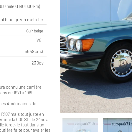
000 miles (180 000 km)
ol blue green metallic
Cuir beige
V8
5548cm3
230cv
ra connu une carrière
ans de 1971 à 1989.
rmes Américaines de
 R107 mais tout juste en
rrière la 500 SL de 245cv.
e force, le tout dans un
outière faite pour avaler les