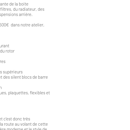
ante de la boite
iltres, du radiateur, des
uspensions arrière.
4600€ dans notre atelier,
burant
du rotor
res
s supérieurs
 des silent blocs de barre
n
s, plaquettes, flexibles et
et c'est donc très
a route au volant de cette
ière moderne et le style de