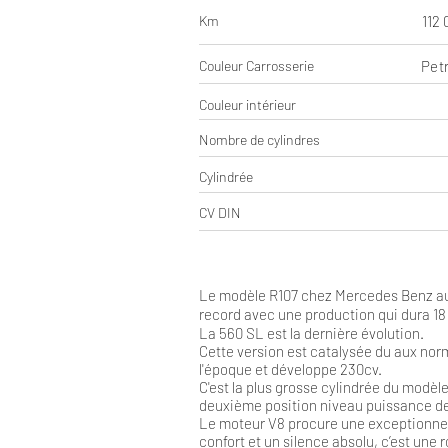
Km
112 
Couleur Carrosserie
Petr
Couleur intérieur
Nombre de cylindres
Cylindrée
CV DIN
Le modèle R107 chez Mercedes Benz au
record avec une production qui dura 18 
La 560 SL est la dernière évolution.
Cette version est catalysée du aux no
l'époque et développe 230cv.
C'est la plus grosse cylindrée du modèle
deuxième position niveau puissance de
Le moteur V8 procure une exceptionnell
confort et un silence absolu, c’est une r