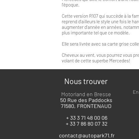
l'époque.
Cette version R107 qui succède à la fa
reprend d'ailleurs le style une fois le har
augmenter d'année en années, notamme
plus importante tel que ce modèle.
Elle sera livrée avec sa carte grise col
Cheveux au vent, vous pourrez vous pr
volant de cette superbe Mercedes!
Nous trouver
En 
Motorland en Bresse
50 Rue des Paddocks
71580, FRONTENAUD
+ 33 3 71 48 00 06
+ 33 7 86 80 07 32
contact@autopark71.fr