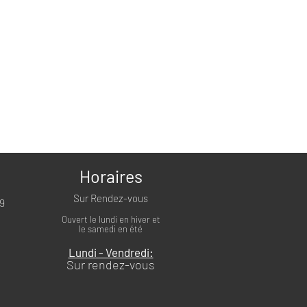
Horaires
Sur Rendez-vous
39
Ouvert le lundi en hiver et
le samedi en été
Lundi - Vendredi:
Sur rendez-vous