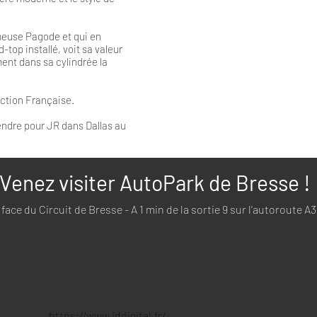
meuse Pagode et qui en
d-top installé, voit sa valeur
nt dans sa cylindrée la
lection Française.
endre pour JR dans Dallas au
Venez visiter AutoPark de Bresse !
face du Circuit de Bresse - A 1 min de la sortie 9 sur l'autoroute A
https://www.iddigital.fr/