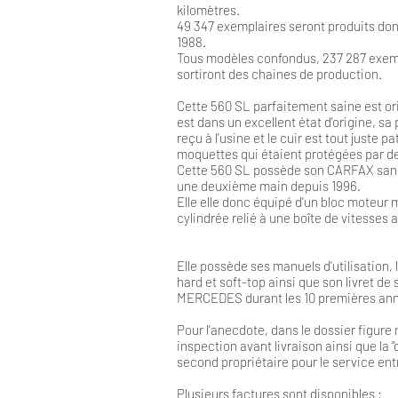
kilomètres.
49 347 exemplaires seront produits dont
1988.
Tous modèles confondus, 237 287 exem
sortiront des chaines de production.
Cette 560 SL parfaitement saine est orig
est dans un excellent état d'origine, sa p
reçu à l'usine et le cuir est tout juste 
moquettes qui étaient protégées par de
Cette 560 SL possède son CARFAX sans 
une deuxième main depuis 1996.
Elle elle donc équipé d'un bloc moteur
cylindrée relié à une boîte de vitesses
Elle possède ses manuels d'utilisation, 
hard et soft-top ainsi que son livret d
MERCEDES durant les 10 premières an
Pour l'anecdote, dans le dossier figur
inspection avant livraison ainsi que la 
second propriétaire pour le service ent
Plusieurs factures sont disponibles :